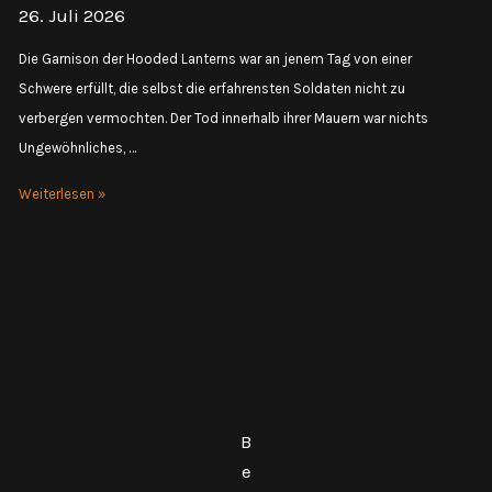
26. Juli 2026
Die Garnison der Hooded Lanterns war an jenem Tag von einer
Schwere erfüllt, die selbst die erfahrensten Soldaten nicht zu
verbergen vermochten. Der Tod innerhalb ihrer Mauern war nichts
Ungewöhnliches, …
Session
Weiterlesen »
35
–
Beichte
und
Erlösung
B
e