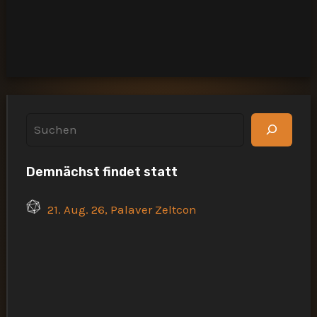
Passwort vergessen?
S
u
Demnächst findet statt
c
h
21. Aug. 26, Palaver Zeltcon
e
n