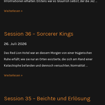
Informationen erhalten: Erstens war es Gruumsh selbst, der die Jez …
Session
Weiterlesen »
23
–
Ankunft
Session 36 – Sorcerer Kings
in
Boroftkrah
26. Juli 2026
Das Red Lion Hotel war an diesem Morgen von einer trügerischen
Ruhe erfüllt, wie sie nur an Orten existierte, die sich am Rand einer
Katastrophe befanden und dennoch versuchten, Normalität …
Session
Weiterlesen »
36
–
Sorcerer
Session 35 – Beichte und Erlösung
Kings