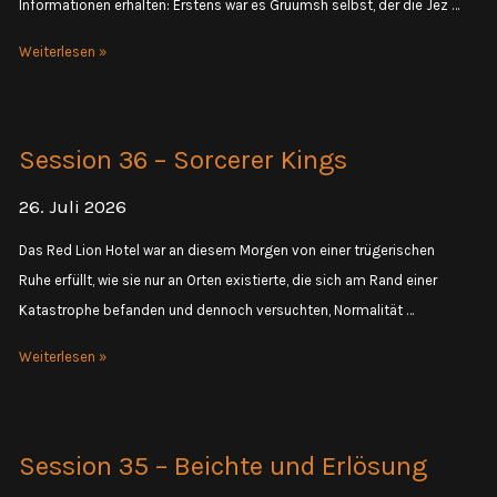
Informationen erhalten: Erstens war es Gruumsh selbst, der die Jez …
Session
Weiterlesen »
23
–
Ankunft
Session 36 – Sorcerer Kings
in
Boroftkrah
26. Juli 2026
Das Red Lion Hotel war an diesem Morgen von einer trügerischen
Ruhe erfüllt, wie sie nur an Orten existierte, die sich am Rand einer
Katastrophe befanden und dennoch versuchten, Normalität …
Session
Weiterlesen »
36
–
Sorcerer
Session 35 – Beichte und Erlösung
Kings