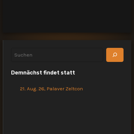
Passwort vergessen?
S
u
Demnächst findet statt
c
h
21. Aug. 26, Palaver Zeltcon
e
n