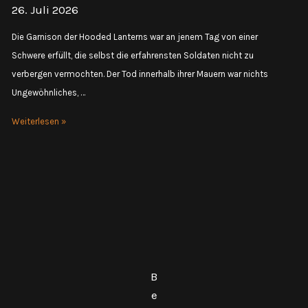
26. Juli 2026
Die Garnison der Hooded Lanterns war an jenem Tag von einer
Schwere erfüllt, die selbst die erfahrensten Soldaten nicht zu
verbergen vermochten. Der Tod innerhalb ihrer Mauern war nichts
Ungewöhnliches, …
Session
Weiterlesen »
35
–
Beichte
und
Erlösung
B
e