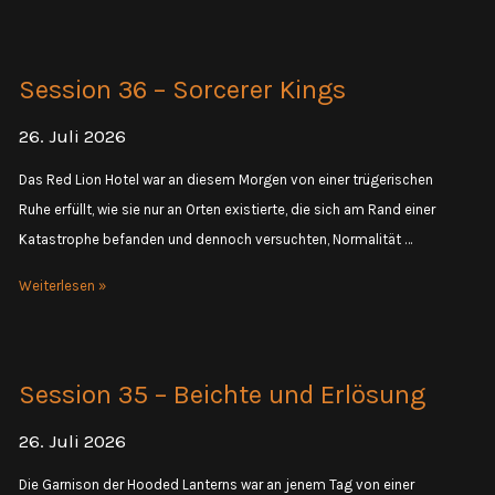
23
–
Ankunft
Session 36 – Sorcerer Kings
in
Boroftkrah
26. Juli 2026
Das Red Lion Hotel war an diesem Morgen von einer trügerischen
Ruhe erfüllt, wie sie nur an Orten existierte, die sich am Rand einer
Katastrophe befanden und dennoch versuchten, Normalität …
Session
Weiterlesen »
36
–
Sorcerer
Session 35 – Beichte und Erlösung
Kings
26. Juli 2026
Die Garnison der Hooded Lanterns war an jenem Tag von einer