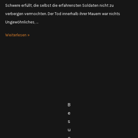
Schwere erfüllt, die selbst die erfahrensten Soldaten nicht zu
verbergen vermochten. Der Tod innerhalb ihrer Mauern war nichts
Ungewöhnliches, …
Session
Weiterlesen »
35
–
Beichte
und
Erlösung
B
e
s
u
c