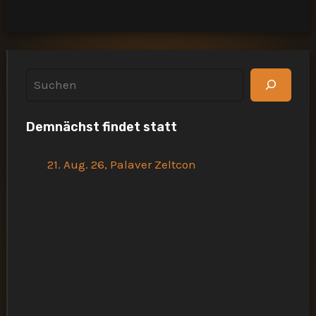
S
u
Demnächst findet statt
c
h
21. Aug. 26, Palaver Zeltcon
e
n