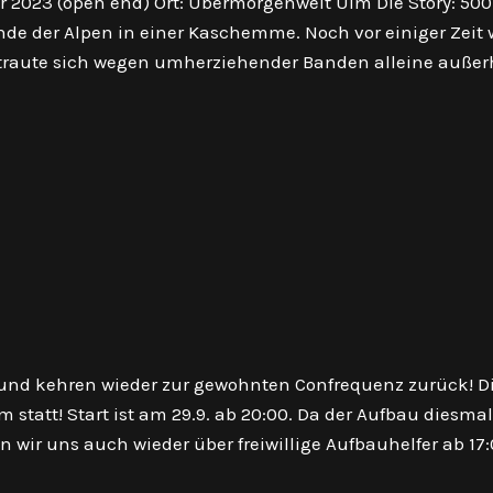
er 2023 (open end) Ort: Übermorgenwelt Ulm Die Story: 500
de der Alpen in einer Kaschemme. Noch vor einiger Zeit
 traute sich wegen umherziehender Banden alleine außer
 und kehren wieder zur gewohnten Confrequenz zurück! Di
m statt! Start ist am 29.9. ab 20:00. Da der Aufbau diesmal
n wir uns auch wieder über freiwillige Aufbauhelfer ab 17