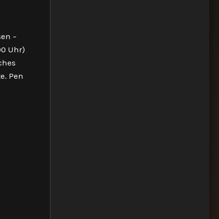
sen –
00 Uhr)
sches
e. Pen