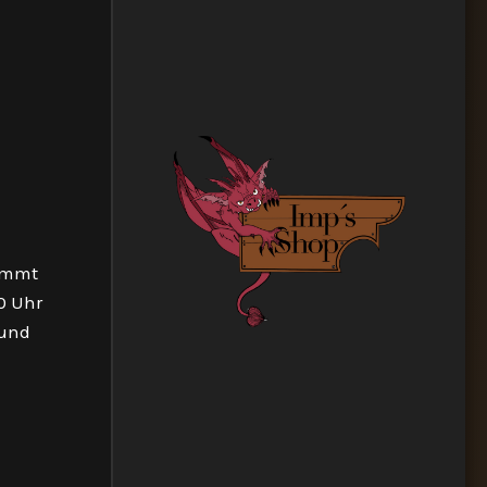
kommt
0 Uhr
 und