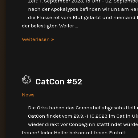
Zeit: 1. September 2023, 15 Uhr – 02. Septemb
nach der Apokalypse befinden wir uns am Ran
die Flüsse rot vom Blut gefärbt und niemand
der befestigten Weiler …
Degenesis-
Weiterlesen »
Endzeit
LARP
Con
CatCon #52
News
Die Orks haben das Coronatief abgeschüttelt
CatCon findet vom 29.9.-1.10.2023 im Cat in Ul
wieder direkt vor Conbeginn stattfindet würde
freuen! Jeder Helfer bekommt freien Eintritt …