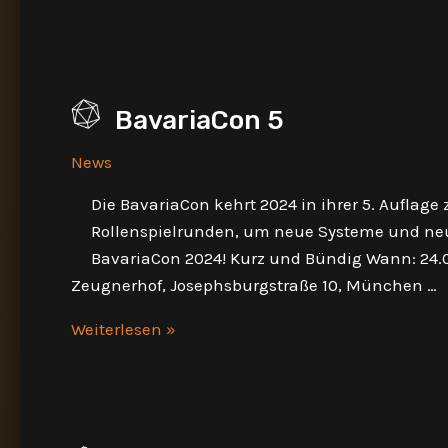
LIII
BavariaCon 5
News
Die BavariaCon kehrt 2024 in ihrer 5. Auflag
Rollenspielrunden, um neue Systeme und neue
BavariaCon 2024! Kurz und Bündig Wann: 24.02
Zeugnerhof, Josephsburgstraße 10, München …
BavariaCon
Weiterlesen »
5