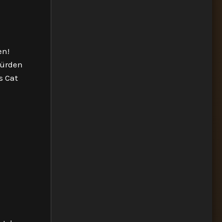
en!
würden
s Cat