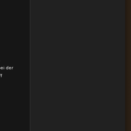
n
ei der
f