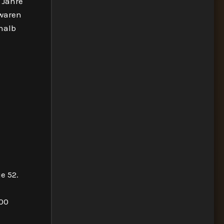
 Jahre
 waren
halb
e 52.
:00