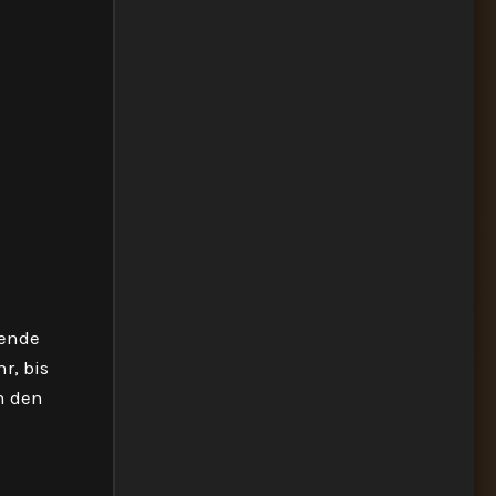
nende
r, bis
in den