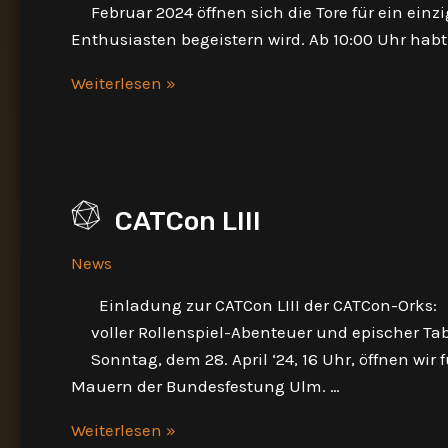
Februar 2024 öffnen sich die Tore für ein einzi
Enthusiasten begeistern wird. Ab 10:00 Uhr habt 
CATCon
Weiterlesen »
Boardgames
CATCon LIII
News
Einladung zur CATCon LIII der CATCon-Orks:
voller Rollenspiel-Abenteuer und epischer Tabl
Sonntag, dem 28. April ‘24, 16 Uhr, öffnen wir
Mauern der Bundesfestung Ulm. …
CATCon
Weiterlesen »