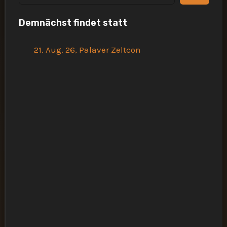
u
Demnächst findet statt
c
h
21. Aug. 26, Palaver Zeltcon
e
n