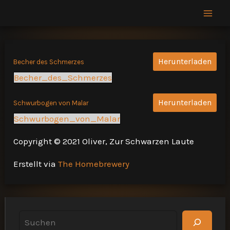
Zum
Inhalt
Mai
springen
Men
Herunterladen
Becher des Schmerzes
Becher_des_Schmerzes
Herunterladen
Schwurbogen von Malar
Schwurbogen_von_Malar
Copyright © 2021 Oliver, Zur Schwarzen Laute
Erstellt via
The Homebrewery
S