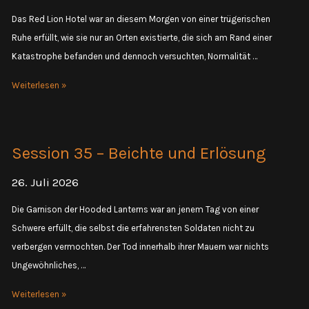
Das Red Lion Hotel war an diesem Morgen von einer trügerischen
Ruhe erfüllt, wie sie nur an Orten existierte, die sich am Rand einer
Katastrophe befanden und dennoch versuchten, Normalität …
Session
Weiterlesen »
36
–
Sorcerer
Session 35 – Beichte und Erlösung
Kings
26. Juli 2026
Die Garnison der Hooded Lanterns war an jenem Tag von einer
Schwere erfüllt, die selbst die erfahrensten Soldaten nicht zu
verbergen vermochten. Der Tod innerhalb ihrer Mauern war nichts
Ungewöhnliches, …
Session
Weiterlesen »