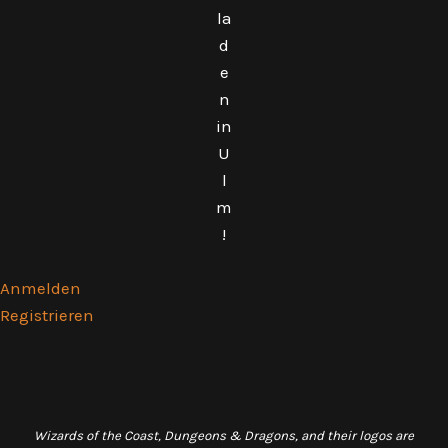
la
d
e
n
in
U
l
m
!
Anmelden
Registrieren
Wizards of the Coast, Dungeons & Dragons, and their logos are