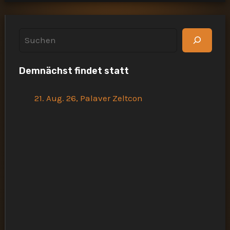
S
u
Demnächst findet statt
c
h
21. Aug. 26, Palaver Zeltcon
e
n