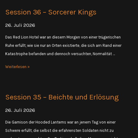
Ankunft
Session 36 – Sorcerer Kings
in
Boroftkrah
26. Juli 2026
Das Red Lion Hotel war an diesem Morgen von einer trügerischen
Ruhe erfüllt, wie sie nur an Orten existierte, die sich am Rand einer
Katastrophe befanden und dennoch versuchten, Normalität …
Session
Weiterlesen »
36
–
Sorcerer
Session 35 – Beichte und Erlösung
Kings
26. Juli 2026
Die Garnison der Hooded Lanterns war an jenem Tag von einer
Schwere erfüllt, die selbst die erfahrensten Soldaten nicht zu