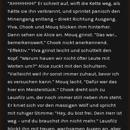
“AHHHHHH!” Er schreit auf, wirft die Kette weg, als
hätte sie ihn verbrannt, und sprintet panisch den
Minengang entlang – direkt Richtung Ausgang.
Ylva, Chook und Mouq blicken ihm hinterher.
Dann sehen sie Alice an. Mouq grinst. “Das war…
bemerkenswert.” Chook nickt anerkennend.
“Effektiv.” Ylva grinst leicht und schüttelt den
Kopf. “Warum hauen wir nicht öfter Leute mit
Worten um?” Alice zuckt mit den Schultern.
“Vielleicht weil ihr sonst immer zuhaut, bevor ich
es versuchen kann.” Mouq lacht. “Dafür war das
hier ein Meisterstück.” Chook dreht sich zu
Lausfilz um, der noch immer still neben ihm steht.
Er kniet sich vor den massigen Wolf und spricht
mit ruhiger Stimme: “Hey, du bist frei. Dein Herr ist
weg – und du brauchst ihn nicht mehr.” Lausfilz
blickt ihn mit treuen, wachsamen Augen an, aber