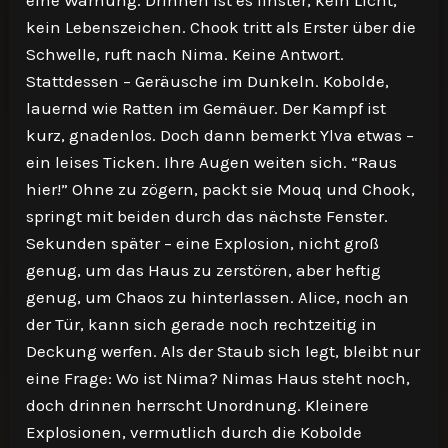
eine Warnung. Drinnen ist es finster, kein Licht,
kein Lebenszeichen. Chook tritt als Erster über die
Schwelle, ruft nach Nima. Keine Antwort.
Stattdessen – Geräusche im Dunkeln. Kobolde,
lauernd wie Ratten im Gemäuer. Der Kampf ist
kurz, gnadenlos. Doch dann bemerkt Ylva etwas –
ein leises Ticken. Ihre Augen weiten sich. “Raus
hier!” Ohne zu zögern, packt sie Mouq und Chook,
springt mit beiden durch das nächste Fenster.
Sekunden später – eine Explosion, nicht groß
genug, um das Haus zu zerstören, aber heftig
genug, um Chaos zu hinterlassen. Alice, noch an
der Tür, kann sich gerade noch rechtzeitig in
Deckung werfen. Als der Staub sich legt, bleibt nur
eine Frage: Wo ist Nima? Nimas Haus steht noch,
doch drinnen herrscht Unordnung. Kleinere
Explosionen, vermutlich durch die Kobolde