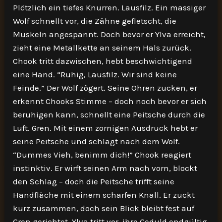
Plötzlich ein tiefes Knurren. Lausfilz. Ein massiger
Wolf schnellt vor, die Zähne gefletscht, die
Muskeln angespannt. Doch bevor er Ylva erreicht,
zieht eine Metallkette an seinem Hals zurück.
Chook tritt dazwischen, hebt beschwichtigend
eine Hand. “Ruhig, Lausfilz. Wir sind keine
Feinde.” Der Wolf zögert. Seine Ohren zucken, er
erkennt Chooks Stimme – doch noch bevor er sich
beruhigen kann, schnellt eine Peitsche durch die
Luft. Gren. Mit einem zornigen Ausdruck hebt er
seine Peitsche und schlägt nach dem Wolf.
“Dummes Vieh, benimm dich!” Chook reagiert
instinktiv. Er wirft seinen Arm nach vorn, blockt
den Schlag – doch die Peitsche trifft seine
Handfläche mit einem scharfen Knall. Er zuckt
kurz zusammen, doch sein Blick bleibt fest auf
Gren gerichtet. Ylva tritt vor, ihre Geduld endgültig