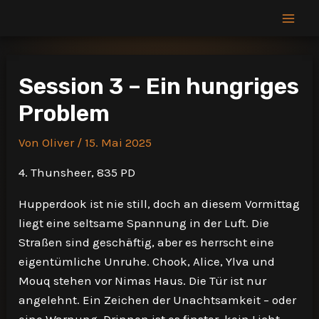
Zum
Inhalt
Mai
springen
Men
Session 3 – Ein hungriges
Problem
Von
Oliver
/
15. Mai 2025
4. Thunsheer, 835 PD
Hupperdook ist nie still, doch an diesem Vormittag
liegt eine seltsame Spannung in der Luft. Die
Straßen sind geschäftig, aber es herrscht eine
eigentümliche Unruhe. Chook, Alice, Ylva und
Mouq stehen vor Nimas Haus. Die Tür ist nur
angelehnt. Ein Zeichen der Unachtsamkeit – oder