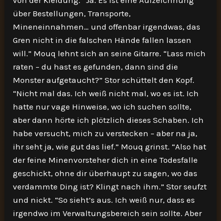
von der Kleidung. “Ja. Es ist eine Aufzeichnung
über Bestellungen, Transporte,
Mineneinnahmen… und offenbar irgendwas, das
Gren nicht in die falschen Hände fallen lassen
will.” Mouq lehnt sich an seine Gitarre. “Lass mich
raten – du hast es gefunden, dann sind die
Monster aufgetaucht?” Stor schüttelt den Kopf.
“Nicht mal das. Ich weiß nicht mal, wo es ist. Ich
hatte nur vage Hinweise, wo ich suchen sollte,
aber dann hörte ich plötzlich dieses Schaben. Ich
habe versucht, mich zu verstecken – aber na ja,
ihr seht ja, wie gut das lief.” Mouq grinst. “Also hat
der feine Minenvorsteher dich in eine Todesfalle
geschickt, ohne dir überhaupt zu sagen, wo das
verdammte Ding ist? Klingt nach ihm.” Stor seufzt
und nickt. “So sieht’s aus. Ich weiß nur, dass es
irgendwo im Verwaltungsbereich sein sollte. Aber