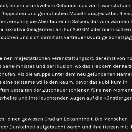
otel, einem prunkvollem Gebäude, das von Löwenstatuen
 Teppichen und gemütlichen Möbeln ausgestattet. River,
ren, empfing die Abenteurer im Saloon, dar vom warmen 
e lukrative Gelegenheit an: Für 250 GM oder mehr sollten 
suchen und sich damit als vertrauenswürdige Schatzjäg
, einen majestätischen Veranstaltungsort, der einst von n
s Geheimnisses und der Illusion, wo das Flackern der Ker
schufen. Als die Gruppe unter dem neu gefundenen Name
e eine seltsame Stille den Raum, bevor das Publikum in
ften Gestalten der Zuschauer schienen für einen Momen
 erhellte und ihre leuchtenden Augen auf die Künstler ger
yres” einen gewissen Grad an Bekanntheit. Die Menschen
aus der Dunkelheit aufgetaucht waren und ihre Herzen mit 