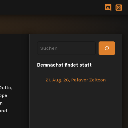
S
u
Demnächst findet statt
c
h
21. Aug. 26, Palaver Zeltcon
e
Rutto,
n
ppe
in
 und