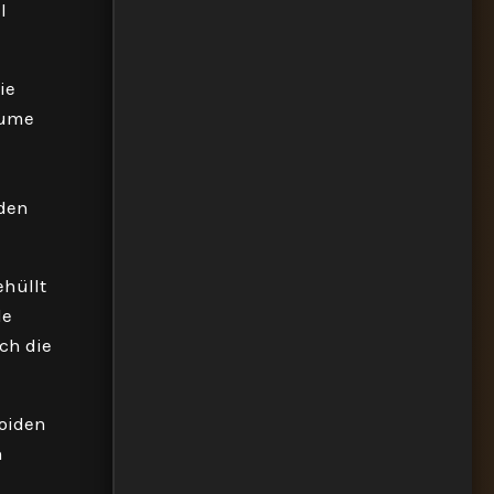
l
ie
äume
 den
ehüllt
de
rch die
noiden
n