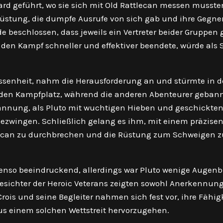
rd geführt, wo sie sich mit Old Rattlecan messen musste
Rüstung, die dumpfe Ausrufe von sich gab und ihre Gegne
de beschlossen, dass jeweils ein Vertreter beider Gruppen
r den Kampf schneller und effektiver beendete, würde als 
ossenheit, nahm die Herausforderung an und stürmte in 
n den Kampfplatz, während die anderen Abenteurer geban
pannung, als Pluto mit wuchtigen Hieben und geschickte
zwingen. Schließlich gelang es ihm, mit einem präzise
ttlecan zu durchbrechen und die Rüstung zum Schweigen z
benso beeindruckend, allerdings war Pluto wenige Augenb
Gesichter der Heroic Veterans zeigten sowohl Anerkennung
rois und seine Begleiter nahmen sich fest vor, ihre Fähig
us einem solchen Wettstreit hervorzugehen.