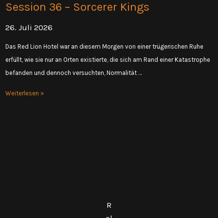
Session 36 – Sorcerer Kings
26. Juli 2026
Das Red Lion Hotel war an diesem Morgen von einer trügerischen Ruhe
erfüllt, wie sie nur an Orten existierte, die sich am Rand einer Katastrophe
befanden und dennoch versuchten, Normalität …
Session
Weiterlesen »
36
–
Sorcerer
Kings
R
ol