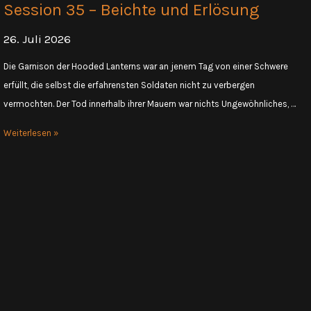
Session 35 – Beichte und Erlösung
26. Juli 2026
Die Garnison der Hooded Lanterns war an jenem Tag von einer Schwere
erfüllt, die selbst die erfahrensten Soldaten nicht zu verbergen
vermochten. Der Tod innerhalb ihrer Mauern war nichts Ungewöhnliches, …
Session
Weiterlesen »
35
–
Beichte
und
Erlösung