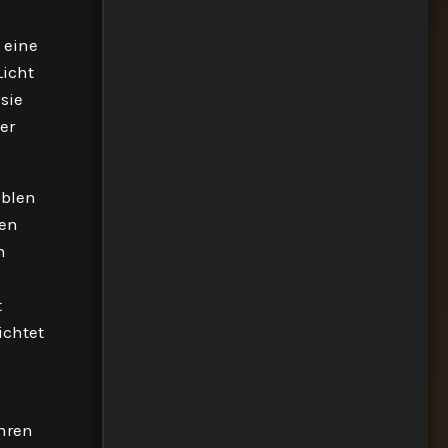
 eine
Licht
sie
er
oblen
zen
n
t
ichtet
ihren