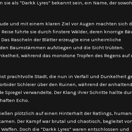
 sie als “Darkk Lyres” bekannt sein, ein Name, der sowoh
freude und mit einem klaren Ziel vor Augen machten sich d
eise führte sie durch finstere Wälder, deren knorrige B
 Das Rascheln der Blätter erzeugte eine unheimliche
en Baumstämmen aufstiegen und die Sicht trübten.
nkelheit, während das monotone Tropfen des Regens auf
st prachtvolle Stadt, die nun in Verfall und Dunkelheit g
morbider Schleier über den Ruinen, während der anhalten
e Spiegel verwandelte. Der Klang ihrer Schritte hallte du
rhaften Echo.
tießen plötzlich auf einen Hinterhalt der Ratlings, huma
amen. Der Kampf war brutal und chaotisch, begleitet vo
 Waffen. Doch die “Darkk Lyres” waren entschlossen und