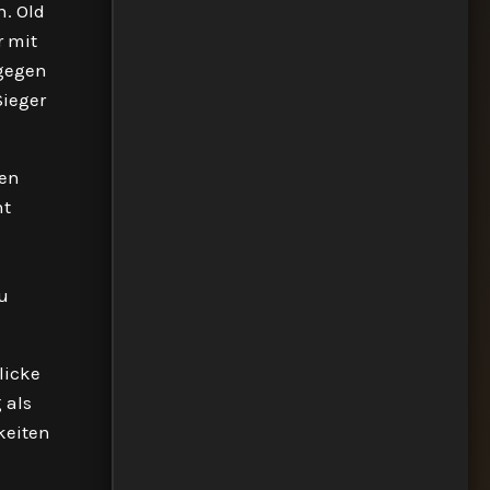
n. Old
r mit
 gegen
Sieger
den
nt
n
n
u
licke
 als
keiten