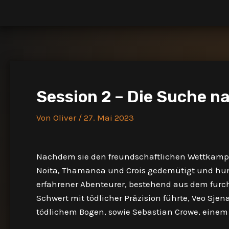
Zum
Inhalt
springen
Session 2 – Die Suche n
Von
Oliver
/
27. Mai 2023
Nachdem sie den freundschaftlichen Wettkampf g
Noita, Thamanea und Crois gedemütigt und hun
erfahrener Abenteurer, bestehend aus dem furch
Schwert mit tödlicher Präzision führte, Veo Sje
tödlichem Bogen, sowie Sebastian Crowe, einem