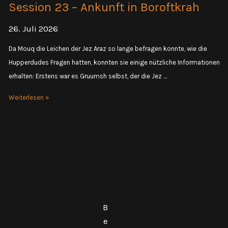
Session 23 – Ankunft in Boroftkrah
26. Juli 2026
Da Mouq die Leichen der Jez Araz so lange befragen konnte, wie die
Hupperdudes Fragen hatten, konnten sie einige nützliche Informationen
erhalten: Erstens war es Gruumsh selbst, der die Jez …
Session
Weiterlesen »
23
–
Ankunft
in
Boroftkrah
B
e