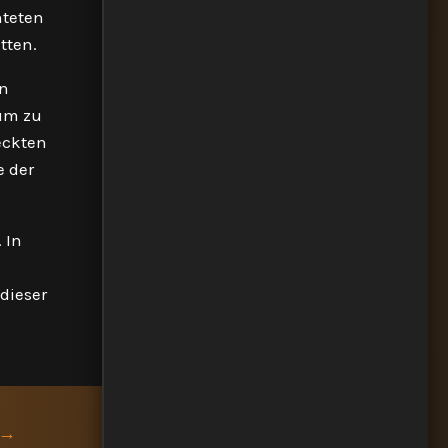
hteten
tten.
on
ium zu
eckten
e der
 In
dieser
→