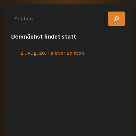
S
u
Demnächst findet statt
c
h
21. Aug. 26, Palaver Zeltcon
e
n