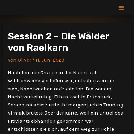
Zum
Inhalt
Mai
springen
Men
Session 2 – Die Wälder
von Raelkarn
Von
Oliver
/
11. Juni 2023
Nachdem die Gruppe in der Nacht auf
Wildschweine gestoßen war, entschlossen sie
sich, Nachtwachen aufzustellen. Die weitere
Nacht verlief ruhig. Ethen kochte Frühstück,
Seraphina absolvierte ihr morgentliches Training,
Virmak brütete über der Karte. Weil ein Drittel des
Proviants abhanden gekommen war,
entschlossen sie sich, auf dem Weg zur Höhle