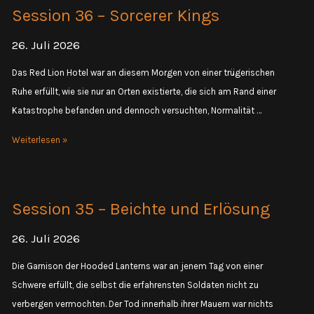
Ankunft
Session 36 – Sorcerer Kings
in
Boroftkrah
26. Juli 2026
Das Red Lion Hotel war an diesem Morgen von einer trügerischen
Ruhe erfüllt, wie sie nur an Orten existierte, die sich am Rand einer
Katastrophe befanden und dennoch versuchten, Normalität …
Session
Weiterlesen »
36
–
Sorcerer
Session 35 – Beichte und Erlösung
Kings
26. Juli 2026
Die Garnison der Hooded Lanterns war an jenem Tag von einer
Schwere erfüllt, die selbst die erfahrensten Soldaten nicht zu
verbergen vermochten. Der Tod innerhalb ihrer Mauern war nichts