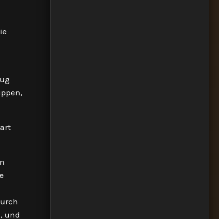
ie
lug
ippen,
art
en
e
durch
e, und