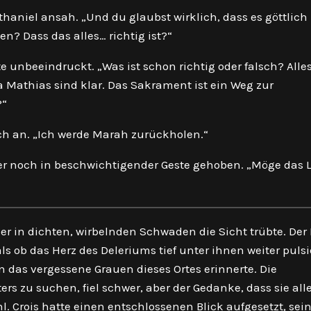
athaniel ansah. „Und du glaubst wirklich, dass es göttlich i
n? Dass das alles… richtig ist?“
unbeeindruckt. „Was ist schon richtig oder falsch? Alles 
ia Mathias sind klar. Das Sakrament ist ein Weg zur
?“
ich an. „Ich werde Marah zurückholen.“
er noch in beschwichtigender Geste gehoben. „Möge das L
 der in dichten, wirbelnden Schwaden die Sicht trübte. Der
als ob das Herz des Deleriums tief unter ihnen weiter pulsi
an das vergessene Grauen dieses Ortes erinnerte. Die
rs zu suchen, fiel schwer, aber der Gedanke, dass sie alle
l. Crois hatte einen entschlossenen Blick aufgesetzt, sei