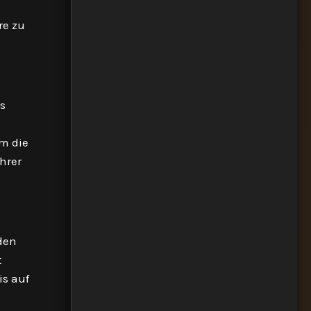
re zu
s
Um die
hrer
nden
t
is auf