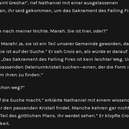
int Gresha!“, rief Nathaniel mit einer ausgelassenen
 an, ihr seid gekommen, um das Sakrament des Falling Fi
e nach meiner Nichte. Marah. Sie ist hier, oder?“
arah! Ja, sie ist ein Teil unserer Gemeinde geworden, da
e ist auf der Suche.“ Er sah Crois an, als würde er darauf
 „Das Sakrament des Falling Fires ist kein leichter Weg. 
 passenden Deleriumkristall suchen—einen, der die Form i
m ihren zu finden.“
schon weg?“
 auf die Suche macht,“ erklärte Nathaniel mit einem wisse
er den passenden Kristall findet. Manche kehren gar nich
eil des göttlichen Plans. Ihr werdet sehen.“ Er klopfte Cro
keit.