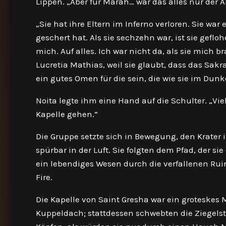
Lippen. „Aber für Marah… war das alles nur der 
„Sie hat ihre Eltern im Inferno verloren. Sie war
geschert hat. Als sie sechzehn war, ist sie ge
mich. Auf alles. Ich war nicht da, als sie mich br
Lucretia Mathias, weil sie glaubt, dass das Sakr
ein gutes Omen für die sein, die wie sie im Dunk
Noita legte ihm eine Hand auf die Schulter. „Vie
Kapelle gehen.“
Die Gruppe setzte sich in Bewegung, den Krate
spürbar in der Luft. Sie folgten dem Pfad, der si
ein lebendiges Wesen durch die verfallenen Ruine
Fire.
Die Kapelle von Saint Gresha war ein groteske
Kuppeldach; stattdessen schwebten die Ziegelst