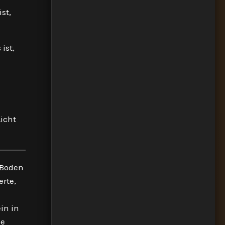
st,
ist,
icht
 Boden
erte,
in in
ne