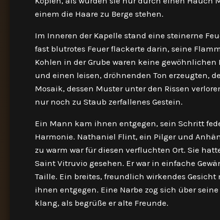
Köpfen, als würden sie nur durch einen Hauch M
einem die Haare zu Berge stehen.
Im Inneren der Kapelle stand eine steinerne Fe
fast blutrotes Feuer flackerte darin, seine Fla
Kohlen in der Grube waren keine gewöhnlichen Ko
und einen leisen, dröhnenden Ton erzeugten, de
Mosaik, dessen Muster unter den Rissen verlore
nur noch zu Staub zerfallenes Gestein.
Ein Mann kam ihnen entgegen, sein Schritt fede
Harmonie. Nathaniel Flint, ein Pilger und Anhäng
zu warm war für diesen verfluchten Ort. Sie hat
Saint Vitruvio gesehen. Er war in einfache Gew
Taille. Ein breites, freundlich wirkendes Gesic
ihnen entgegen. Eine Narbe zog sich über seine
klang, als begrüße er alte Freunde.