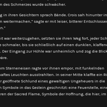
en des Schmerzes wurde schwächer.
g in ihren Gesichtern sprach Bände. Crois sah hinunter in
n weitermachen,“ sagte er mit leiser, bitterer Entschlosse
n.“
war weiterzugehen, setzten sie ihren Weg fort, jeder Sch
 schmaler, bis sie schließlich auf einen dunklen, klaffe
te. Der Eingang zur Höhle war unheimlich und zog die Blic
äre.
m Sterneneisen ragte vor ihnen empor, mit funkelnden
aftes Leuchten ausstrahlten. In seiner Mitte klaffte ein Ri
r geöffnete Schlund eines gewaltigen Ungeheuers in die
Symbole in das Gestein geschnitzt: eine Feuerstelle, ein
hren der Sacred Flame, Symbole der Hoffnung, die hier, im