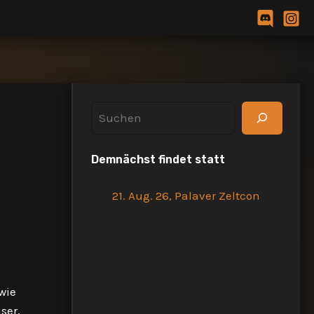
S
u
Demnächst findet statt
c
h
21. Aug. 26, Palaver Zeltcon
e
n
wie
ser,