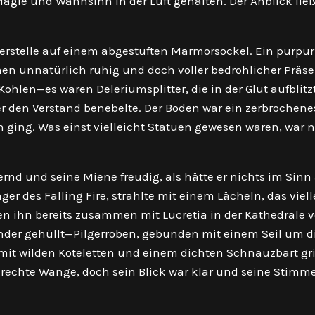
agie und Wahnsinn in der Luft gehalten. Der Anblick lie
uerstelle auf einem abgestuften Marmorsockel. Ein purpur
mmen unnatürlich ruhig und doch voller bedrohlicher Präse
hlen—es waren Deleriumsplitter, die in der Glut aufblitz
r den Verstand benebelte. Der Boden war ein zerbrochene
n ging. Was einst vielleicht Statuen gewesen waren, war 
rnd und seine Miene freudig, als hätte er nichts im Sinn
er des Falling Fire, strahlte mit einem Lächeln, das viell
ten ihn bereits zusammen mit Lucretia in der Kathedrale 
änder gehüllt—Pilgerroben, gebunden mit einem Seil um d
ht mit wilden Koteletten und einem dichten Schnauzbart gr
 rechte Wange, doch sein Blick war klar und seine Stimm