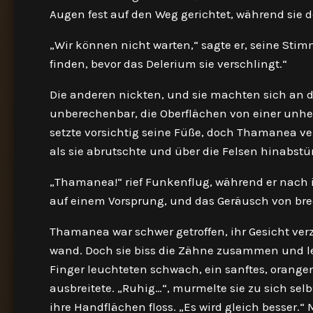
Augen fest auf den Weg gerichtet, während sie 
„Wir können nicht warten,“ sagte er, seine Stim
finden, bevor das Delerium sie verschlingt.“
Die anderen nickten, und sie machten sich an d
unberechenbar, die Oberflächen von einer unhe
setzte vorsichtig seine Füße, doch Thamanea verl
als sie abrutschte und über die Felsen hinabstür
„Thamanea!“ rief Funkenflug, während er nach ihr
auf einem Vorsprung, und das Geräusch von br
Thamanea war schwer getroffen, ihr Gesicht verz
wand. Doch sie biss die Zähne zusammen und leg
Finger leuchteten schwach, ein sanftes, orange
ausbreitete. „Ruhig…“, murmelte sie zu sich sel
ihre Handflächen floss. „Es wird gleich besser.