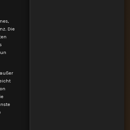
ß
nes,
nz. Die
ten
s
nun
 außer
eicht
von
ie
inste
e