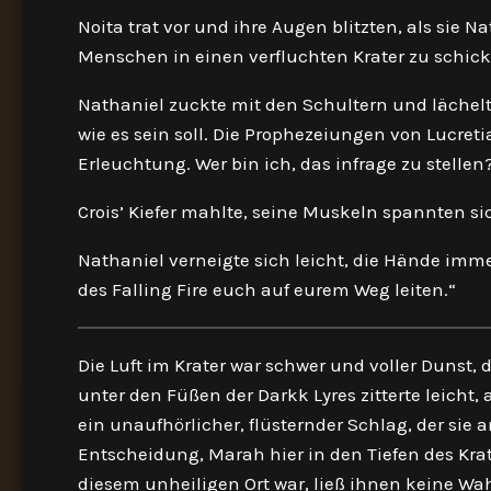
Noita trat vor und ihre Augen blitzten, als sie N
Menschen in einen verfluchten Krater zu schicke
Nathaniel zuckte mit den Schultern und lächelte 
wie es sein soll. Die Prophezeiungen von Lucret
Erleuchtung. Wer bin ich, das infrage zu stellen
Crois’ Kiefer mahlte, seine Muskeln spannten s
Nathaniel verneigte sich leicht, die Hände imm
des Falling Fire euch auf eurem Weg leiten.“
Die Luft im Krater war schwer und voller Dunst,
unter den Füßen der Darkk Lyres zitterte leicht, 
ein unaufhörlicher, flüsternder Schlag, der sie 
Entscheidung, Marah hier in den Tiefen des Krate
diesem unheiligen Ort war, ließ ihnen keine Wah