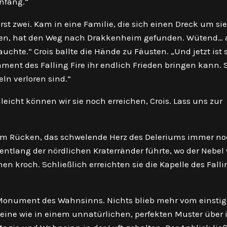
Anfang.“
 erst zwei. Kam in eine Familie, die sich einen Dreck um sie
flohen, hat den Weg nach Drakkenheim gefunden. Wütend… 
auchte.“ Crois ballte die Hände zu Fäusten. „Und jetzt ist s
ament des Falling Fire ihr endlich Frieden bringen kann. S
eln verloren sind.“
lleicht können wir sie noch erreichen, Crois. Lass uns zur
r im Rücken, das schwelende Herz des Deleriums immer n
e entlang der nördlichen Kraterränder führte, wo der Nebel
n kroch. Schließlich erreichten sie die Kapelle des Falli
s Monument des Wahnsinns. Nichts blieb mehr vom einsti
eine wie in einem unnatürlichen, perfekten Muster über 