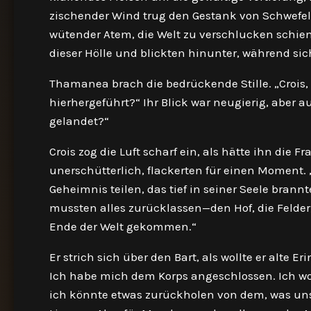
zischender Wind trug den Gestank von Schwefel
wütender Atem, die Welt zu verschlucken schie
dieser Hölle und blickten hinunter, während si
Thamanea brach die bedrückende Stille. „Crois, e
hierhergeführt?“ Ihr Blick war neugierig, aber a
gelandet?“
Crois zog die Luft scharf ein, als hätte ihn die 
unerschütterlich, flackerten für einen Moment. 
Geheimnis teilen, das tief in seiner Seele brannt
mussten alles zurücklassen—den Hof, die Felder,
Ende der Welt gekommen.“
Er strich sich über den Bart, als wollte er alte 
Ich habe mich dem Korps angeschlossen. Ich wo
ich könnte etwas zurückholen von dem, was uns