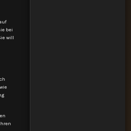
auf
ie bei
ie will
och
 wie
ng
gen
ihren