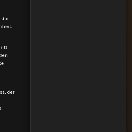
 die
nheit.
ritt
nden
ke
ss, der
e