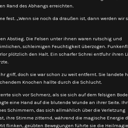
den Rand des Abhangs erreichten.
me fest. „Wenn sie noch da draußen ist, dann werden wir s
en Abstieg. Die Felsen unter ihnen waren rutschig und
imlichen, schleimigen Feuchtigkeit überzogen. Funkenf
or plötzlich den Halt. Ein scharfer Schrei entfuhr ihren L
zte.
 griff, doch sie war schon zu weit entfernt. Sie landete h
echendem Knochen hallte durch die Schlucht.
errte sich vor Schmerz, als sie sich auf dem felsigen Bod
te eine Hand auf die blutende Wunde an ihrer Seite. Ihr
nes Schimmern, das sich allmählich über die Verletzung
bst, ihre Stimme zitternd, während die magische Energie 
“ Mit flinken, geübten Bewegungen führte sie die Heilmagi