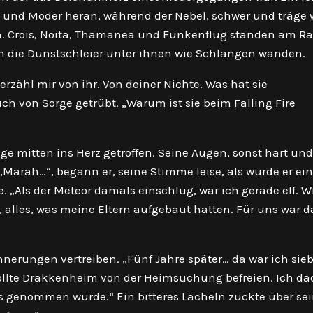
 und Moder heran, während der Nebel, schwer und träge 
n. Crois, Noita, Thamanea und Funkenflug standen am R
ch die Dunstschleier unter ihnen wie Schlangen wanden.
rzähl mir von ihr. Von deiner Nichte. Was hat sie
uch von Sorge getrübt. „Warum ist sie beim Falling Fire
Frage mitten ins Herz getroffen. Seine Augen, sonst hart und
„Marah…“, begann er, seine Stimme leise, als würde er ein
e. „Als der Meteor damals einschlug, war ich gerade elf. W
 alles, was meine Eltern aufgebaut hatten. Für uns war d
Erinnerungen vertreiben. „Fünf Jahre später… da war ich sie
llte Drakkenheim von der Heimsuchung befreien. Ich da
 genommen wurde.“ Ein bitteres Lächeln zuckte über se