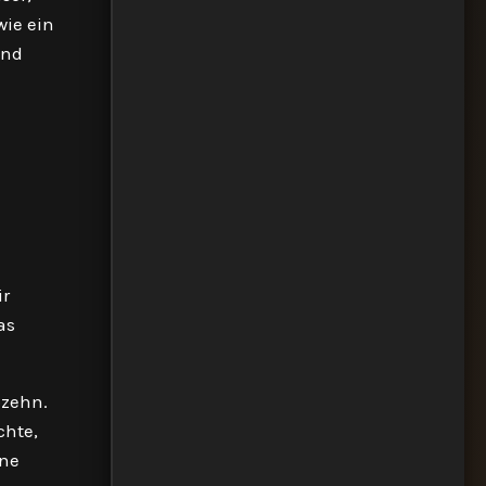
wie ein
and
ir
as
bzehn.
chte,
ine