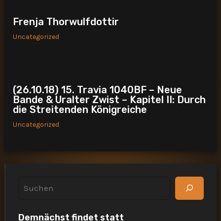
Frenja Thorwulfdottir
Uncategorized
(26.10.18) 15. Travia 1040BF – Neue
Bande & Uralter Zwist – Kapitel II: Durch
die Streitenden Königreiche
Uncategorized
S
u
Demnächst findet statt
c