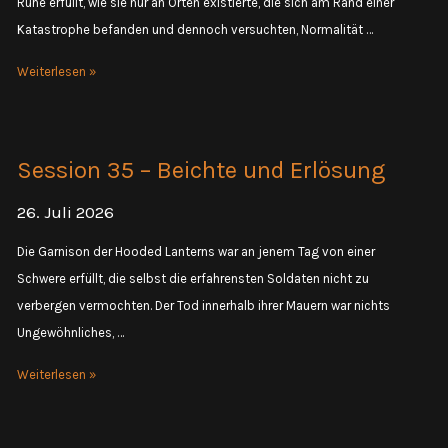
Ruhe erfüllt, wie sie nur an Orten existierte, die sich am Rand einer
Katastrophe befanden und dennoch versuchten, Normalität …
Session
Weiterlesen »
36
–
Sorcerer
Session 35 – Beichte und Erlösung
Kings
26. Juli 2026
Die Garnison der Hooded Lanterns war an jenem Tag von einer
Schwere erfüllt, die selbst die erfahrensten Soldaten nicht zu
verbergen vermochten. Der Tod innerhalb ihrer Mauern war nichts
Ungewöhnliches, …
Session
Weiterlesen »
35
–