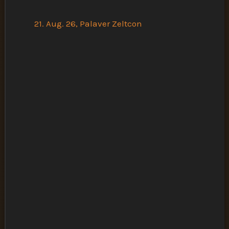
h
21. Aug. 26, Palaver Zeltcon
e
n