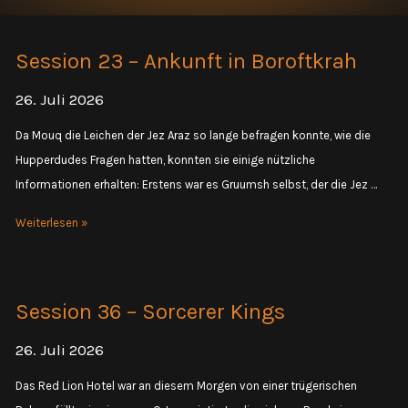
Session 23 – Ankunft in Boroftkrah
26. Juli 2026
Da Mouq die Leichen der Jez Araz so lange befragen konnte, wie die
Hupperdudes Fragen hatten, konnten sie einige nützliche
Informationen erhalten: Erstens war es Gruumsh selbst, der die Jez …
Session
Weiterlesen »
23
–
Ankunft
Session 36 – Sorcerer Kings
in
Boroftkrah
26. Juli 2026
Das Red Lion Hotel war an diesem Morgen von einer trügerischen