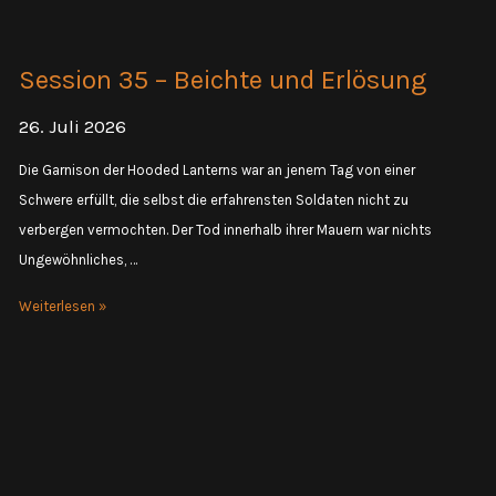
–
Sorcerer
Session 35 – Beichte und Erlösung
Kings
26. Juli 2026
Die Garnison der Hooded Lanterns war an jenem Tag von einer
Schwere erfüllt, die selbst die erfahrensten Soldaten nicht zu
verbergen vermochten. Der Tod innerhalb ihrer Mauern war nichts
Ungewöhnliches, …
Session
Weiterlesen »
35
–
Beichte
und
Erlösung