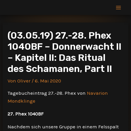
Zum
Inhalt
Mai
springen
Men
(03.05.19) 27.-28. Phex
1040BF – Donnerwacht II
– Kapitel II: Das Ritual
des Schamanen, Part II
Von
Oliver
/
6. Mai 2020
Tagebucheintrag 27.-28. Phex von
Navarion
Mondklinge
27. Phex 1040BF
Nachdem sich unsere Gruppe in einem Felsspalt