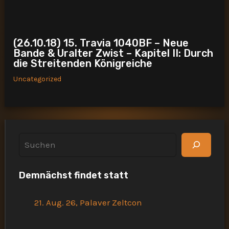
(26.10.18) 15. Travia 1040BF – Neue
Bande & Uralter Zwist – Kapitel II: Durch
die Streitenden Königreiche
Uncategorized
S
u
Demnächst findet statt
c
h
21. Aug. 26, Palaver Zeltcon
e
n