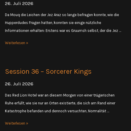
26. Juli 2026
Da Mouq die Leichen der Jez Araz so lange befragen konnte, wie die
Hupperdudes Fragen hatten, konnten sie einige nützliche
Informationen erhalten: Erstens war es Gruumsh selbst, der die Jez …
Session
Weiterlesen »
23
–
Ankunft
Session 36 – Sorcerer Kings
in
Boroftkrah
26. Juli 2026
Das Red Lion Hotel war an diesem Morgen von einer trügerischen
Ruhe erfüllt, wie sie nur an Orten existierte, die sich am Rand einer
Katastrophe befanden und dennoch versuchten, Normalität …
Session
Weiterlesen »
36